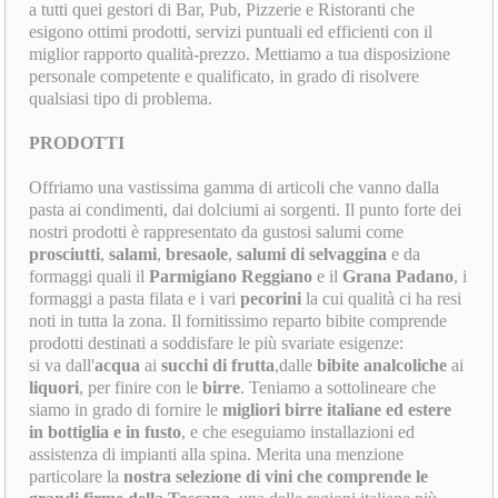
a tutti quei gestori di Bar, Pub, Pizzerie e Ristoranti che
esigono ottimi prodotti, servizi puntuali ed efficienti con il
miglior rapporto qualità-prezzo. Mettiamo a tua disposizione
personale competente e qualificato, in grado di risolvere
qualsiasi tipo di problema.
PRODOTTI
Offriamo una vastissima gamma di articoli che vanno dalla
pasta ai condimenti, dai dolciumi ai sorgenti. Il punto forte dei
nostri prodotti è rappresentato da gustosi salumi come
prosciutti
,
salami
,
bresaole
,
salumi di selvaggina
e da
formaggi quali il
Parmigiano Reggiano
e il
Grana Padano
, i
formaggi a pasta filata e i vari
pecorini
la cui qualità ci ha resi
noti in tutta la zona. Il fornitissimo reparto bibite comprende
prodotti destinati a soddisfare le più svariate esigenze:
si va dall'
acqua
ai
succhi di frutta
,dalle
bibite analcoliche
ai
liquori
, per finire con le
birre
. Teniamo a sottolineare che
siamo in grado di fornire le
migliori birre italiane ed estere
in bottiglia e in fusto
, e che eseguiamo installazioni ed
assistenza di impianti alla spina. Merita una menzione
particolare la
nostra selezione di vini che comprende le