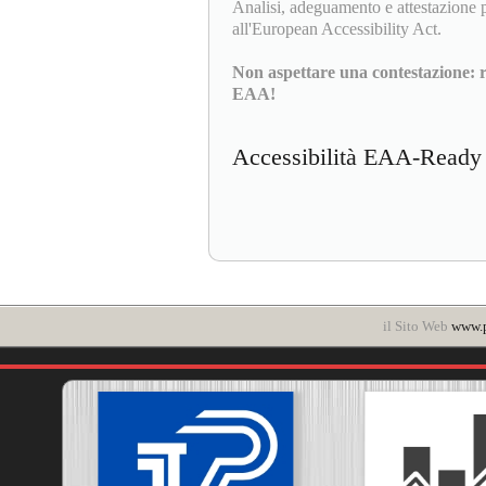
Analisi, adeguamento e attestazione pe
all'European Accessibility Act.
Non aspettare una contestazione: ri
EAA!
Accessibilità EAA-Read
il Sito Web
www.p