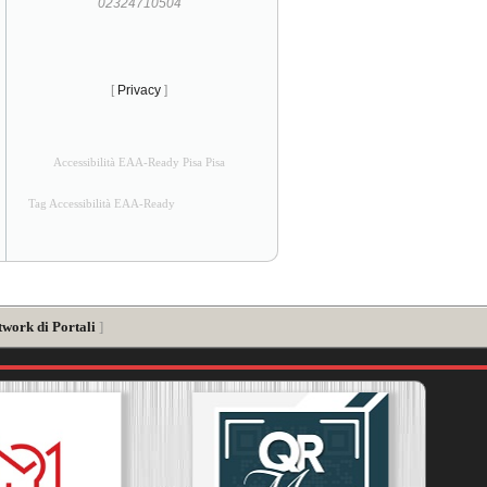
02324710504
[
Privacy
]
Accessibilità EAA-Ready Pisa Pisa
Tag Accessibilità EAA-Ready
twork di Portali
]