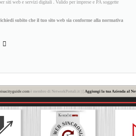
r siti web e servizi digitali . Valido per imprese e PA soggette
chiedi subito che il tuo sito web sia conforme alla normativa
y
isacityguide.com
è membro di NetworkPortali.it | [
Aggiungi la tua Azienda al Ne