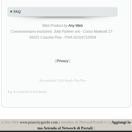
FAQ
Web Product by
Any Web
Concessionario esclusivo: Jolly Partner srls - Corso Matteotti 17 -
56021 Cascina Pisa - P.IVA 02324710504
[
Privacy
]
Accessibilità EAA-Ready Pisa Pisa
Tag Accessibilità EAA-Ready
il Sito Web
www.pisacityguide.com
è membro di NetworkPortali.it | [
Aggiungi la
tua Azienda al Network di Portali
]