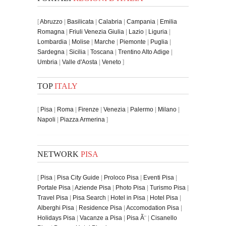
[
Abruzzo
|
Basilicata
|
Calabria
|
Campania
|
Emilia
Romagna
|
Friuli Venezia Giulia
|
Lazio
|
Liguria
|
Lombardia
|
Molise
|
Marche
|
Piemonte
|
Puglia
|
Sardegna
|
Sicilia
|
Toscana
|
Trentino Alto Adige
|
Umbria
|
Valle d'Aosta
|
Veneto
]
TOP
ITALY
[
Pisa
|
Roma
|
Firenze
|
Venezia
|
Palermo
|
Milano
|
Napoli
|
Piazza Armerina
]
NETWORK
PISA
[
Pisa
|
Pisa City Guide
|
Proloco Pisa
|
Eventi Pisa
|
Portale Pisa
|
Aziende Pisa
|
Photo Pisa
|
Turismo Pisa
|
Travel Pisa
|
Pisa Search
|
Hotel in Pisa
|
Hotel Pisa
|
Alberghi Pisa
|
Residence Pisa
|
Accomodation Pisa
|
Holidays Pisa
|
Vacanze a Pisa
|
Pisa Ã¨
|
Cisanello