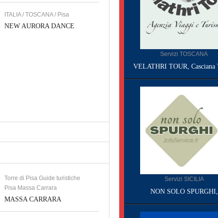
ITALIA / TOSCANA / Pisa
NEW AURORA DANCE
Servizi TOSCANA
VELATHRI TOUR, Casciana 
Torre di Pisa Guide turistiche
Servizi SICILIA
Pisa Massa Carrara
NON SOLO SPURGHI,
MASSA CARRARA