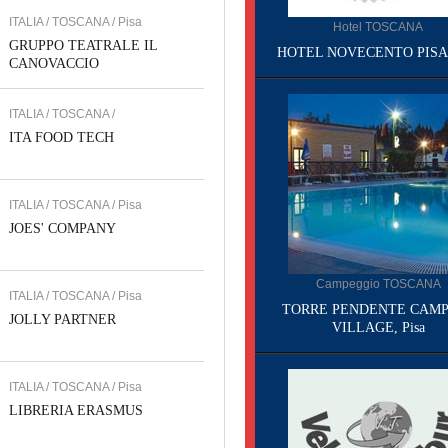
ITALIA / TOSCANA / Pisa
Hotel TOSCANA
GRUPPO TEATRALE IL
HOTEL NOVECENTO PISA, 
CANOVACCIO
ITALIA / TOSCANA /
ITA FOOD TECH
ITALIA / TOSCANA / Pisa
JOES' COMPANY
Campeggio TOSCANA
ITALIA / TOSCANA / Pisa
TORRE PENDENTE CAMP
JOLLY PARTNER
VILLAGE, Pisa
ITALIA / TOSCANA / Pisa
LIBRERIA ERASMUS