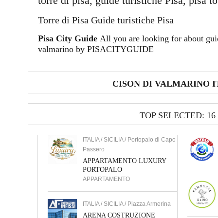
torre di pisa, guide turistiche Pisa, pisa t
Torre di Pisa Guide turistiche Pisa
Pisa City Guide
All you are looking for about guid
valmarino by PISACITYGUIDE
CISON DI VALMARINO I
TOP SELECTED: 16
ITALIA / SICILIA / Portopalo di Capo
Passero
APPARTAMENTO LUXURY
PORTOPALO
APPARTAMENTO
ITALIA / SICILIA / Piazza Armerina
ARENA COSTRUZIONE