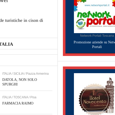
ower
e turistiche in cison di
Network Portali Toscana
Promozione aziende su Net
TALIA
Portali
ITALIA / SICILIA / Piazza Armerina
DATOLA, NON SOLO
SPURGHI
ITALIA / TOSCANA / Pisa
FARMACIA RAIMO