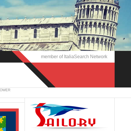
member of ItaliaSearch Network
 TOWER