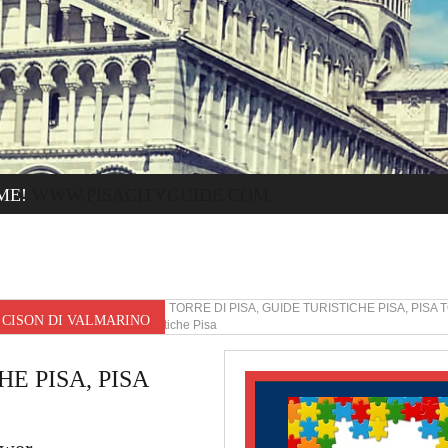
ME!
WWW.PISACITYGUIDE.COM
CISON DI VALMARINO TORRE DI PISA, GUIDE TURISTICHE PISA, PISA
R CISON DI VALMARINO
Torre di Pisa Guide turistiche Pisa
E PISA, PISA