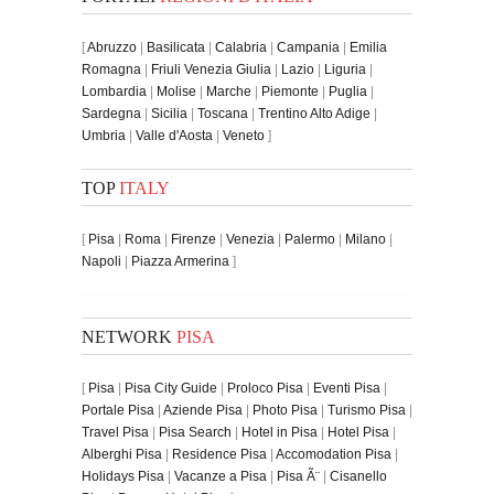
[
Abruzzo
|
Basilicata
|
Calabria
|
Campania
|
Emilia
Romagna
|
Friuli Venezia Giulia
|
Lazio
|
Liguria
|
Lombardia
|
Molise
|
Marche
|
Piemonte
|
Puglia
|
Sardegna
|
Sicilia
|
Toscana
|
Trentino Alto Adige
|
Umbria
|
Valle d'Aosta
|
Veneto
]
TOP
ITALY
[
Pisa
|
Roma
|
Firenze
|
Venezia
|
Palermo
|
Milano
|
Napoli
|
Piazza Armerina
]
NETWORK
PISA
[
Pisa
|
Pisa City Guide
|
Proloco Pisa
|
Eventi Pisa
|
Portale Pisa
|
Aziende Pisa
|
Photo Pisa
|
Turismo Pisa
|
Travel Pisa
|
Pisa Search
|
Hotel in Pisa
|
Hotel Pisa
|
Alberghi Pisa
|
Residence Pisa
|
Accomodation Pisa
|
Holidays Pisa
|
Vacanze a Pisa
|
Pisa Ã¨
|
Cisanello