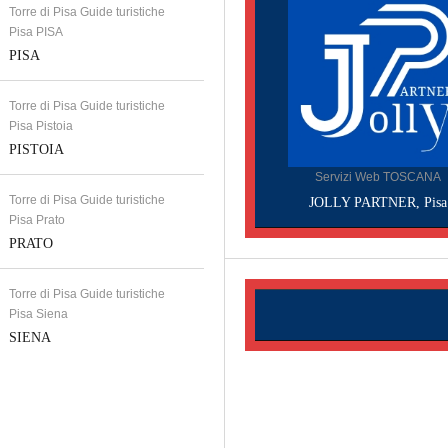
Torre di Pisa Guide turistiche
Pisa PISA
PISA
Torre di Pisa Guide turistiche
Pisa Pistoia
PISTOIA
Servizi Web TOSCANA
Torre di Pisa Guide turistiche
JOLLY PARTNER, Pisa
Pisa Prato
PRATO
Torre di Pisa Guide turistiche
Pisa Siena
SIENA