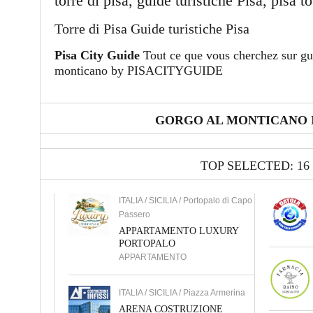
torre di pisa, guide turistiche Pisa, pisa t
Torre di Pisa Guide turistiche Pisa
Pisa City Guide
Tout ce que vous cherchez sur gui
monticano by PISACITYGUIDE
GORGO AL MONTICANO 
TOP SELECTED: 16
ITALIA / SICILIA / Portopalo di Capo
Passero
APPARTAMENTO LUXURY
PORTOPALO
APPARTAMENTO
ITALIA / SICILIA / Piazza Armerina
ARENA COSTRUZIONE