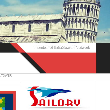
member of ItaliaSearch Network
A TOWER