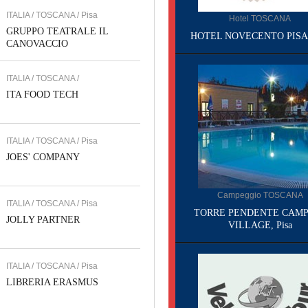
ITALIA / TOSCANA / Pisa
Hotel TOSCANA
GRUPPO TEATRALE IL
HOTEL NOVECENTO PISA, 
CANOVACCIO
ITALIA / TOSCANA /
ITA FOOD TECH
ITALIA / TOSCANA / Pisa
JOES' COMPANY
Campeggio TOSCANA
ITALIA / TOSCANA / Pisa
TORRE PENDENTE CAMP
JOLLY PARTNER
VILLAGE, Pisa
ITALIA / TOSCANA / Pisa
LIBRERIA ERASMUS