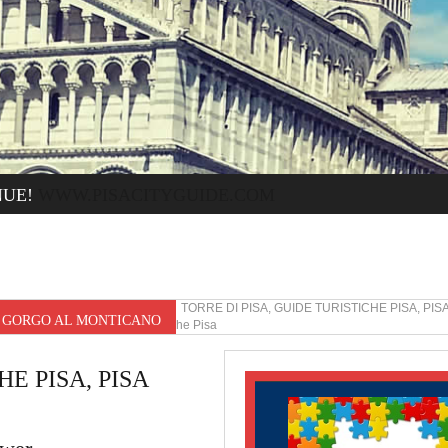
NUE!
WWW.PISACITYGUIDE.COM
GORGO AL MONTICANO TORRE DI PISA, GUIDE TURISTICHE PISA, PIS
ER GORGO AL MONTICANO
Torre di Pisa Guide turistiche Pisa
E PISA, PISA