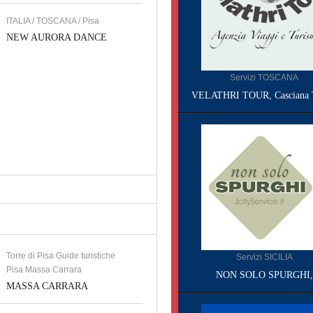
ITALIA / TOSCANA / Pisa
NEW AURORA DANCE
Servizi TOSCANA
VELATHRI TOUR, Casciana 
Torre di Pisa Guide turistiche
Servizi SICILIA
Pisa Massa Carrara
NON SOLO SPURGHI,
MASSA CARRARA