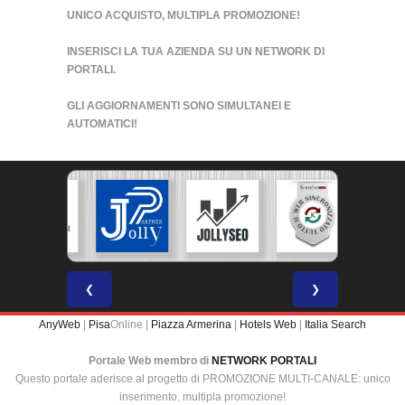
UNICO ACQUISTO, MULTIPLA PROMOZIONE!
INSERISCI LA TUA AZIENDA SU UN
NETWORK DI
PORTALI
.
GLI AGGIORNAMENTI SONO SIMULTANEI E
AUTOMATICI!
❮
❯
AnyWeb
|
Pisa
Online |
Piazza Armerina
|
Hotels Web
|
Italia Search
Portale Web membro di
NETWORK PORTALI
Questo portale aderisce al progetto di PROMOZIONE MULTI-CANALE: unico
inserimento, multipla promozione!