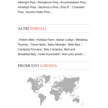
Alberghi Pisa
|
Residence Pisa
|
Accomodation Pisa
|
Holidays Pisa
|
Vacanze a Pisa
|
Pisa Ã¨
|
Cisanello
Pisa
|
Duomo Hotel Pisa
]
ALTRI
PORTALI
[
Hotels Web
|
Holiday Farm
|
Italian Lodge
|
Wedding
Tourism
|
Travel Italia
|
Italia Alberghi
|
Web Italy
|
Camping Toscana
|
Italy Camping
|
Bed and
Breakfast Italy
|
Hotel Accessibili
|
Non solo arredi
| ]
PROMUOVI
AZIENDA