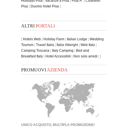
Holidays Pisa
|
Vacanze a Pisa
|
Pisa Ã¨
|
Cisanello
Pisa
|
Duomo Hotel Pisa
]
ALTRI
PORTALI
[
Hotels Web
|
Holiday Farm
|
Italian Lodge
|
Wedding
Tourism
|
Travel Italia
|
Italia Alberghi
|
Web Italy
|
Camping Toscana
|
Italy Camping
|
Bed and
Breakfast Italy
|
Hotel Accessibili
|
Non solo arredi
| ]
PROMUOVI
AZIENDA
UNICO ACQUISTO, MULTIPLA PROMOZIONE!